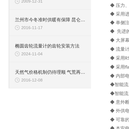
2009-12-31
◆ 压力
◆ 采用
兰州市今冬准时供暖有保障 昆仑燃气全力保证燃气锅炉投运
◆ 单侧
2016-11-17
◆ 先进
◆ 大屏
椭圆齿轮流量计的齿轮安装方法
◆ 流量
2024-11-04
◆ 采用
R
◆ 采用
fl
天然气价格机制仍待理顺 气荒再袭气源地
◆ 内部
2016-12-08
◆智能流
◆智能流
◆ 意外
◆ 外供
◆ 可靠
◆ 本安